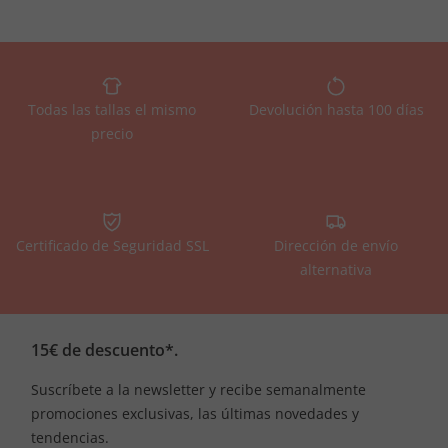
Todas las tallas el mismo
Devolución hasta 100 días
precio
Certificado de Seguridad SSL
Dirección de envío
alternativa
15€ de descuento*.
Suscríbete a la newsletter y recibe semanalmente
promociones exclusivas, las últimas novedades y
tendencias.