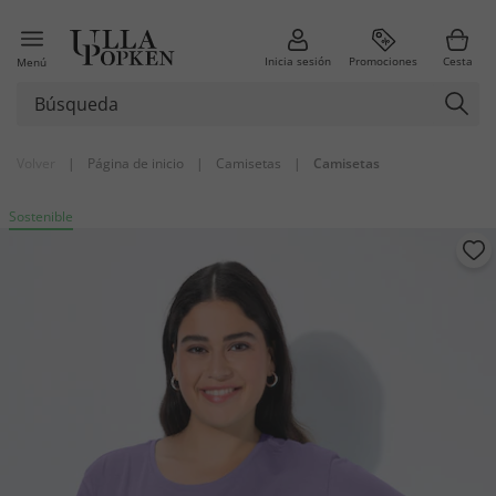
Inicia sesión
Promociones
Cesta
Menú
Volver
|
Página de inicio
|
Camisetas
|
Camisetas
Sostenible