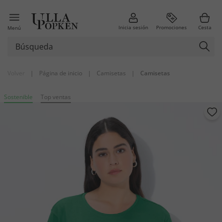
Inicia sesión
Promociones
Cesta
Menú
Volver
|
Página de inicio
|
Camisetas
|
Camisetas
Sostenible
Top ventas