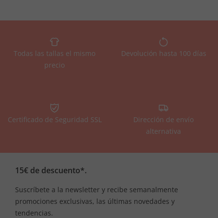
Todas las tallas el mismo
Devolución hasta 100 días
precio
Certificado de Seguridad SSL
Dirección de envío
alternativa
15€ de descuento*.
Suscríbete a la newsletter y recibe semanalmente
promociones exclusivas, las últimas novedades y
tendencias.