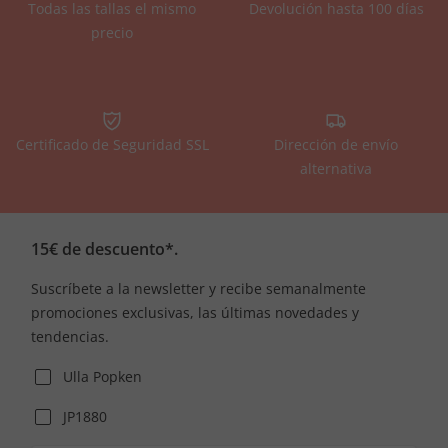
Todas las tallas el mismo
Devolución hasta 100 días
precio
Certificado de Seguridad SSL
Dirección de envío
alternativa
15€ de descuento*.
Suscríbete a la newsletter y recibe semanalmente
promociones exclusivas, las últimas novedades y
tendencias.
Ulla Popken
JP1880