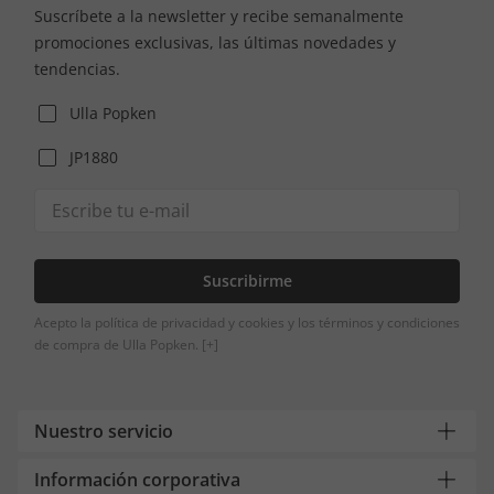
Suscríbete a la newsletter y recibe semanalmente
promociones exclusivas, las últimas novedades y
tendencias.
Ulla Popken
JP1880
Suscribirme
Acepto la política de privacidad y cookies y los términos y condiciones
de compra de Ulla Popken.
[+]
Nuestro servicio
Información corporativa