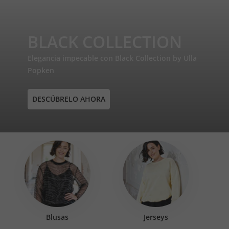
BLACK COLLECTION
Elegancia impecable con Black Collection by Ulla
Popken
DESCÚBRELO AHORA
Blusas
Jerseys