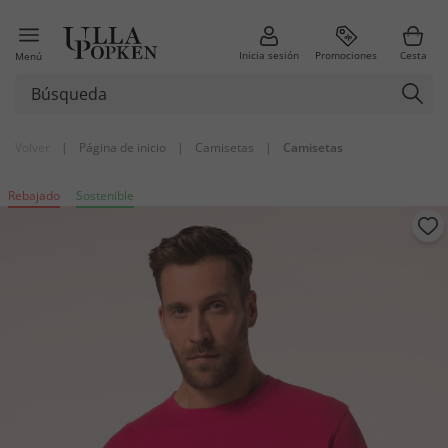
Inicia sesión
Promociones
Cesta
Menú
Volver
|
Página de inicio
|
Camisetas
|
Camisetas
Rebajado
Sostenible