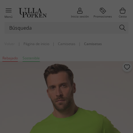
Inicia sesión
Promociones
Cesta
Menú
Volver
|
Página de inicio
|
Camisetas
|
Camisetas
Rebajado
Sostenible