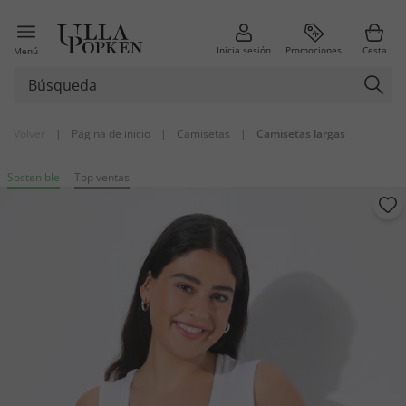
Inicia sesión
Promociones
Cesta
Menú
Volver
|
Página de inicio
|
Camisetas
|
Camisetas largas
Sostenible
Top ventas