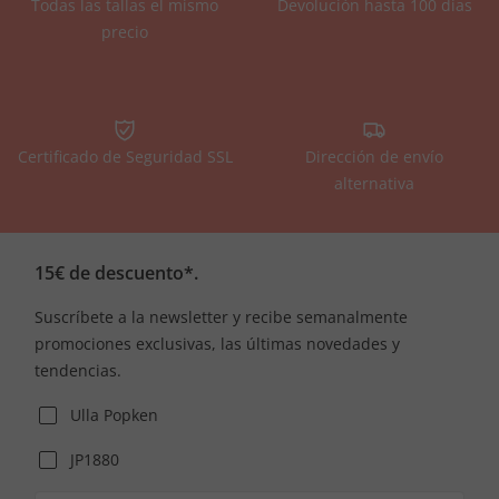
Todas las tallas el mismo
Devolución hasta 100 días
precio
Certificado de Seguridad SSL
Dirección de envío
alternativa
15€ de descuento*.
Suscríbete a la newsletter y recibe semanalmente
promociones exclusivas, las últimas novedades y
tendencias.
Ulla Popken
JP1880