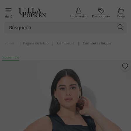
Inicia sesión
Promociones
Cesta
Menú
Volver
|
Página de inicio
|
Camisetas
|
Camisetas largas
Sostenible