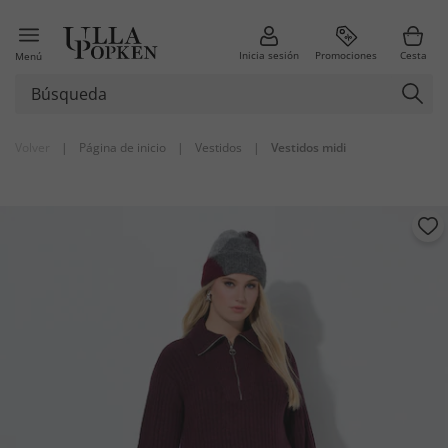
Inicia sesión
Promociones
Cesta
Menú
Volver
|
Página de inicio
|
Vestidos
|
Vestidos midi