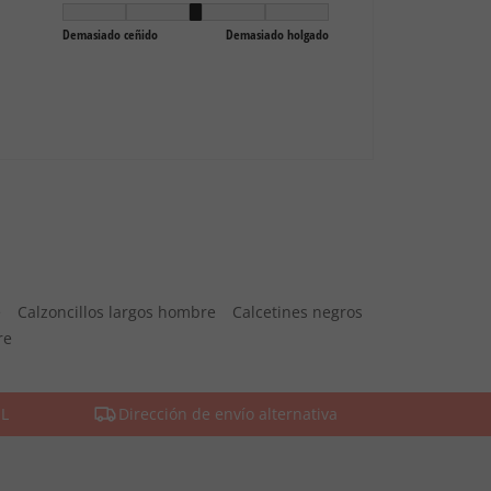
e
Calzoncillos largos hombre
Calcetines negros
re
SL
Dirección de envío alternativa