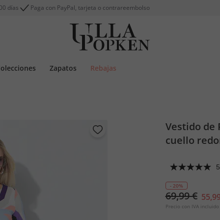
00 días
Paga con PayPal, tarjeta o contrareembolso
olecciones
Zapatos
Rebajas
Vestido de 
cuello red
5
- 20%
69,99 €
55,99
Precio con IVA incluido