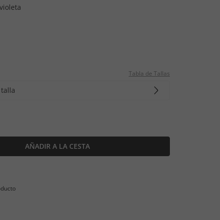
violeta
Tabla de Tallas
talla
AÑADIR A LA CESTA
oducto