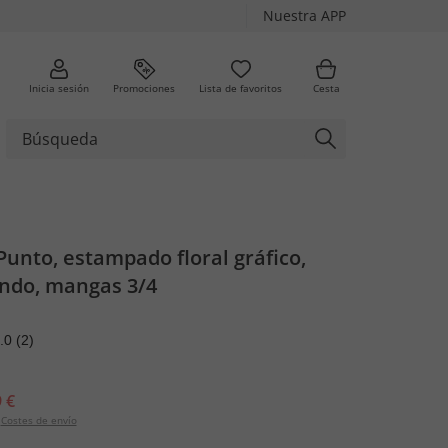
Nuestra APP
Inicia sesión
Promociones
Lista de favoritos
Cesta
Punto, estampado floral gráfico,
ondo, mangas 3/4
.0
(2)
 €
Costes de envío