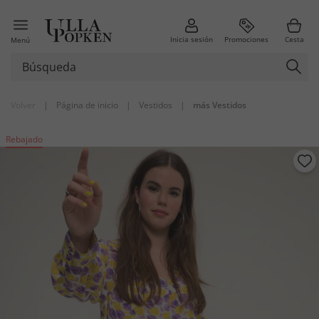
Inicia sesión
Promociones
Cesta
Menú
Volver
|
Página de inicio
|
Vestidos
|
más Vestidos
Rebajado