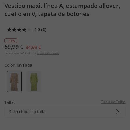
Vestido maxi, línea A, estampado allover,
cuello en V, tapeta de botones
4.0
(6)
- 41%
59,99 €
34,99 €
Precio con IVA incluido
Costes de envío
Color:
lavanda
Tabla de Tallas
Talla:
Seleccionar la talla