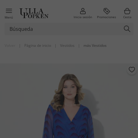
Inicia sesión
Promociones
Cesta
Menú
Volver
|
Página de inicio
|
Vestidos
|
más Vestidos