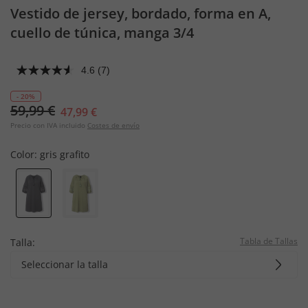
Vestido de jersey, bordado, forma en A,
cuello de túnica, manga 3/4
4.6
(7)
- 20%
59,99 €
47,99 €
Precio con IVA incluido
Costes de envío
Color:
gris grafito
Tabla de Tallas
Talla:
Seleccionar la talla