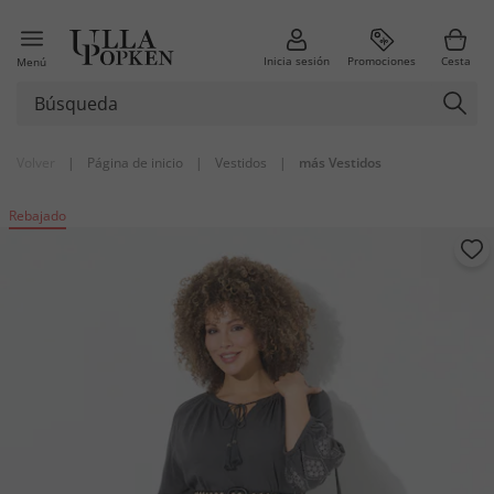
Inicia sesión
Promociones
Cesta
Menú
Volver
|
Página de inicio
|
Vestidos
|
más Vestidos
Rebajado