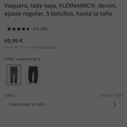
Vaquero, talle bajo, FLEXNAMIC®, denim,
ajuste regular, 5 bolsillos, hasta la talla
36/72
4.6
(29)
69,99 €
Precio con IVA incluido
Costes de envío
Color:
vaquero gris
Tabla de Tallas
Talla:
Seleccionar la talla