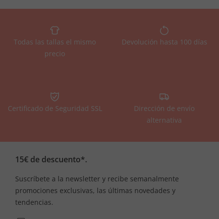
Todas las tallas el mismo
Devolución hasta 100 días
precio
Certificado de Seguridad SSL
Dirección de envío
alternativa
15€ de descuento*.
Suscríbete a la newsletter y recibe semanalmente
promociones exclusivas, las últimas novedades y
tendencias.