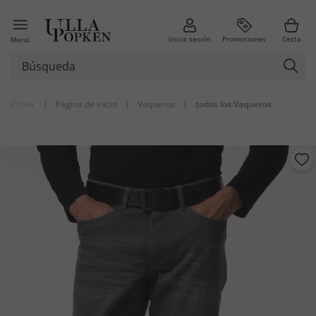
Inicia sesión
Promociones
Cesta
Menú
Volver
|
Página de inicio
|
Vaqueros
|
todos los Vaqueros