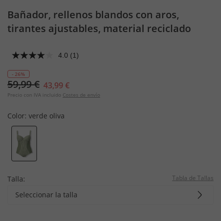
Bañador, rellenos blandos con aros,
tirantes ajustables, material reciclado
4.0
(1)
- 26%
59,99 €
43,99 €
Precio con IVA incluido
Costes de envío
Color:
verde oliva
Tabla de Tallas
Talla:
Seleccionar la talla