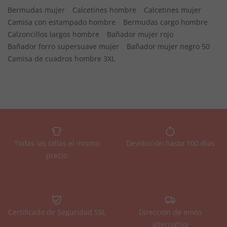
Bermudas mujer
Calcetines hombre
Calcetines mujer
Camisa con estampado hombre
Bermudas cargo hombre
Calzoncillos largos hombre
Bañador mujer rojo
Bañador forro supersuave mujer
Bañador mujer negro 50
Camisa de cuadros hombre 3XL
Todas las tallas el mismo
Devolución hasta 100 días
precio
Certificado de Seguridad SSL
Dirección de envío
alternativa