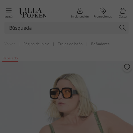
Inicia sesión
Promociones
Cesta
Menú
Volver
|
Página de inicio
|
Trajes de baño
|
Bañadores
Rebajado