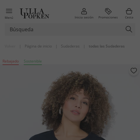
Inicia sesión
Promociones
Cesta
Menú
Volver
|
Página de inicio
|
Sudaderas
|
todas las Sudaderas
Rebajado
Sostenible