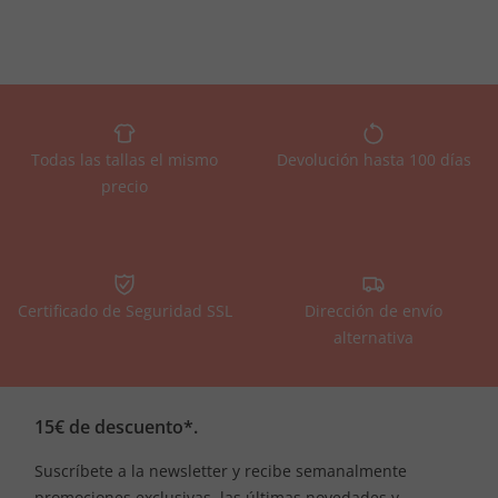
Todas las tallas el mismo
Devolución hasta 100 días
precio
Certificado de Seguridad SSL
Dirección de envío
alternativa
15€ de descuento*.
Suscríbete a la newsletter y recibe semanalmente
promociones exclusivas, las últimas novedades y