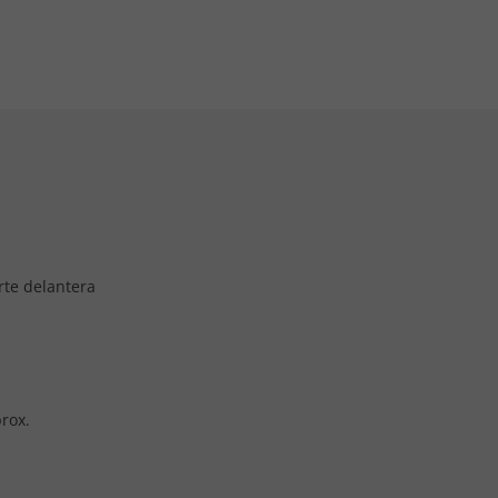
rte delantera
prox.