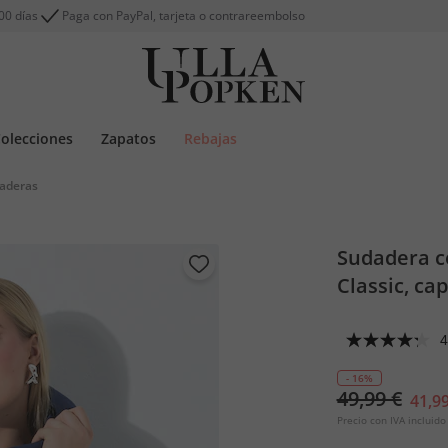
00 días
Paga con PayPal, tarjeta o contrareembolso
olecciones
Zapatos
Rebajas
daderas
Sudadera c
Classic, ca
4
- 16%
49,99 €
41,99
Precio con IVA incluido