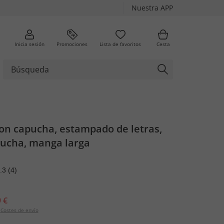
Nuestra APP
Inicia sesión
Promociones
Lista de favoritos
Cesta
on capucha, estampado de letras,
pucha, manga larga
.3
(4)
 €
Costes de envío