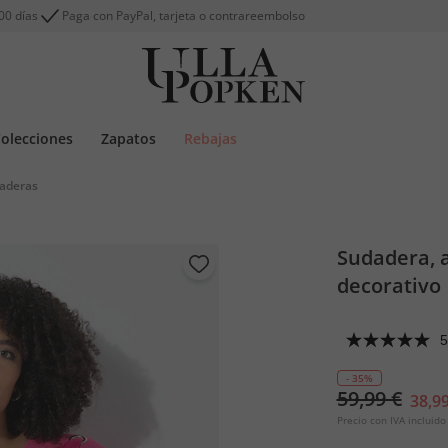
00 días
Paga con PayPal, tarjeta o contrareembolso
olecciones
Zapatos
Rebajas
daderas
Sudadera, 
decorativo
5
- 35%
59,99 €
38,99
Precio con IVA incluido