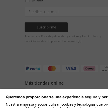
JP1880
Suscribirme
Acepto la política de privacidad y cookies y los términos y
condiciones de compra de Ulla Popken.
[+]
Co
reem
Más tiendas online
España