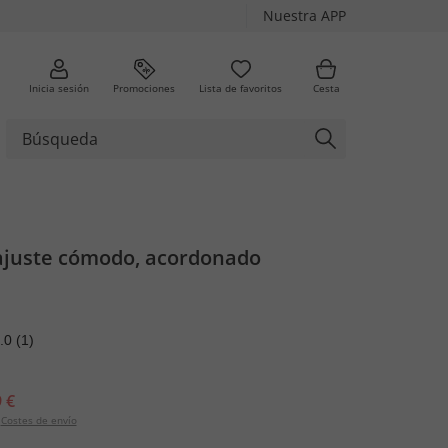
Nuestra APP
Inicia sesión
Promociones
Lista de favoritos
Cesta
ajuste cómodo, acordonado
.0
(1)
 €
Costes de envío