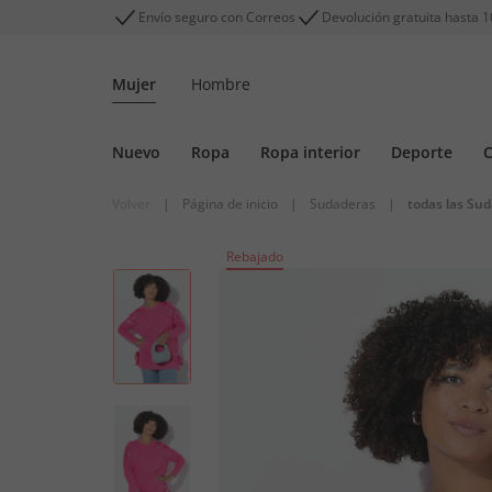
Envío seguro con Correos
Devolución gratuita hasta 1
Mujer
Hombre
Nuevo
Ropa
Ropa interior
Deporte
C
Volver
|
Página de inicio
|
Sudaderas
|
todas las Su
Rebajado