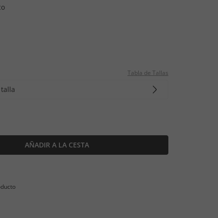
co
Tabla de Tallas
talla
AÑADIR A LA CESTA
oducto