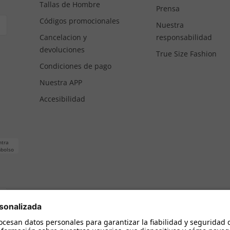
Tallas de Hombre
Prensa
Códigos promocionales
Nuestra
Cancelacion y
responsabilidad
devoluciones
True Size Fashion
Condiciones de pago
Nuestra APP
Accesibilidad
ntra
bolso