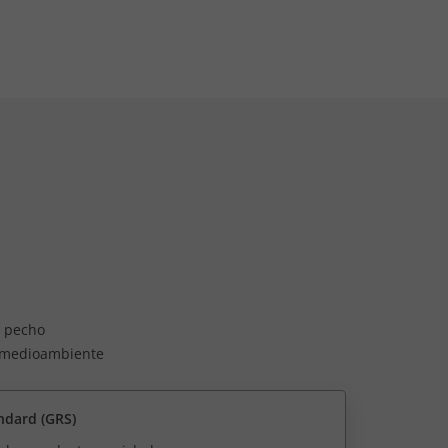
l pecho
l medioambiente
ndard (GRS)