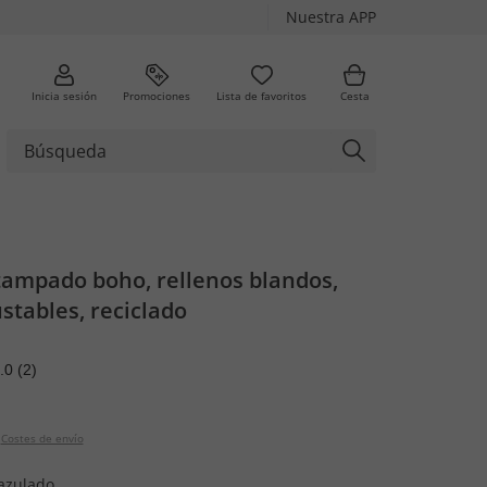
Nuestra APP
Inicia sesión
Promociones
Lista de favoritos
Cesta
tampado boho, rellenos blandos,
ustables, reciclado
.0
(2)
Costes de envío
azulado