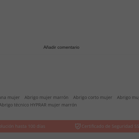
ana mujer
Abrigo mujer marrón
Abrigo corto mujer
Abrigo muj
Abrigo técnico HYPRAR mujer marrón
lución hasta 100 días
Certificado de Seguridad S