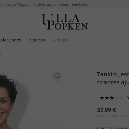
00 días
Paga con PayPal, tarjeta o contrareembolso
olecciones
Zapatos
Rebajas
s
Tankini, es
tirantes aj
3
59,99 €
Precio con IVA incluido
Color:
turquesa 