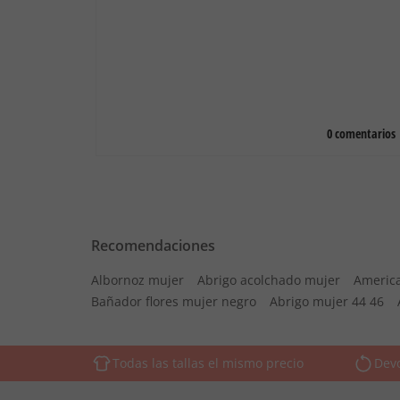
Recomendaciones
Albornoz mujer
Abrigo acolchado mujer
Americ
Bañador flores mujer negro
Abrigo mujer 44 46
Todas las tallas el mismo precio
Devo