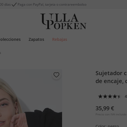
00 días
Paga con PayPal, tarjeta o contrareembolso
olecciones
Zapatos
Rebajas
s
Sujetador c
de encaje, 
4
35,99 €
Precio con IVA incluido
Color:
negro