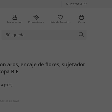
Nuestra APP
Inicia sesión
Promociones
Lista de favoritos
Cesta
on aros, encaje de flores, sujetador
copa B-E
.4
(262)
Costes de envío