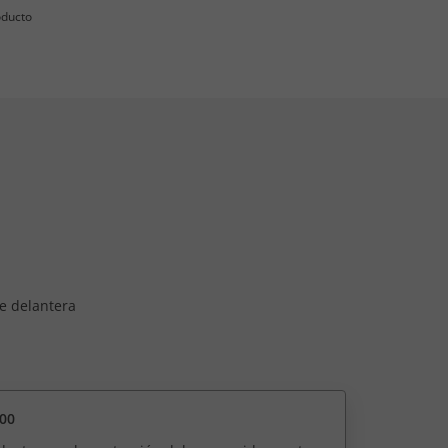
oducto
e delantera
00