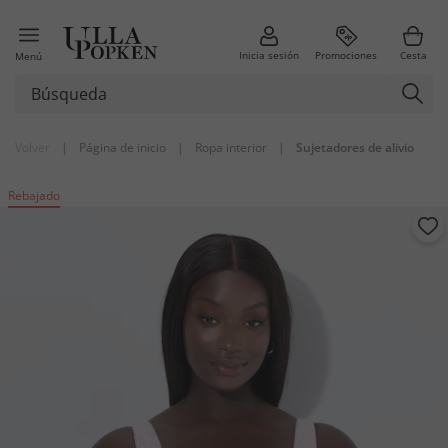
Inicia sesión
Promociones
Cesta
Menú
Volver
|
Página de inicio
|
Ropa interior
|
Sujetadores de alivio
Rebajado