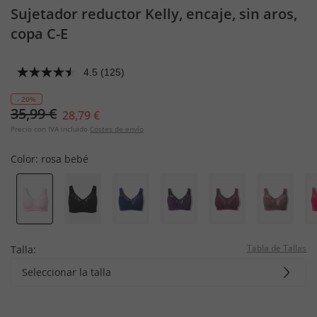
Sujetador reductor Kelly, encaje, sin aros,
copa C-E
4.5
(125)
- 20%
35,99 €
28,79 €
Precio con IVA incluido
Costes de envío
Color:
rosa bebé
Tabla de Tallas
Talla:
Seleccionar la talla