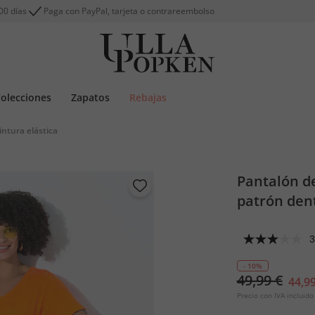
00 días
Paga con PayPal, tarjeta o contrareembolso
olecciones
Zapatos
Rebajas
intura elástica
Pantalón de
patrón den
3
- 10%
49,99 €
44,99
Precio con IVA incluido