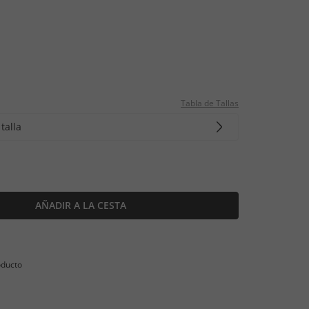
Tabla de Tallas
talla
AÑADIR A LA CESTA
oducto