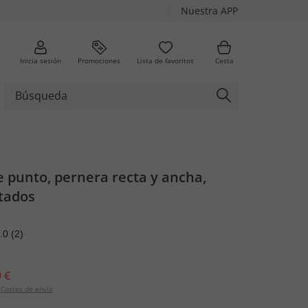
Nuestra APP
Inicia sesión
Promociones
Lista de favoritos
Cesta
 punto, pernera recta y ancha,
tados
.0
(2)
 €
Costes de envío