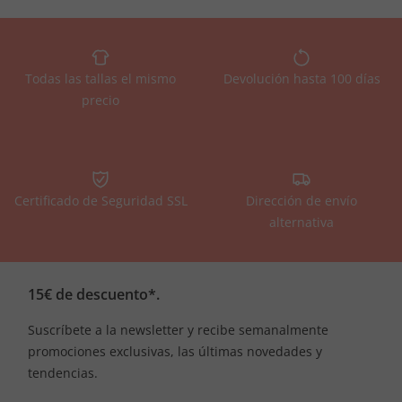
Todas las tallas el mismo
Devolución hasta 100 días
precio
Certificado de Seguridad SSL
Dirección de envío
alternativa
15€ de descuento*.
Suscríbete a la newsletter y recibe semanalmente
promociones exclusivas, las últimas novedades y
tendencias.