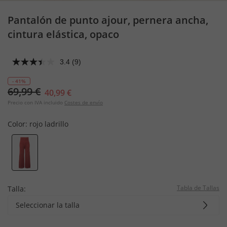
Pantalón de punto ajour, pernera ancha,
cintura elástica, opaco
3.4
(9)
- 41%
69,99 €
40,99 €
Precio con IVA incluido
Costes de envío
Color:
rojo ladrillo
Tabla de Tallas
Talla:
Seleccionar la talla