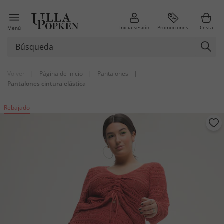
Inicia sesión
Promociones
Cesta
Menú
Volver
|
Página de inicio
|
Pantalones
|
Pantalones cintura elástica
Rebajado