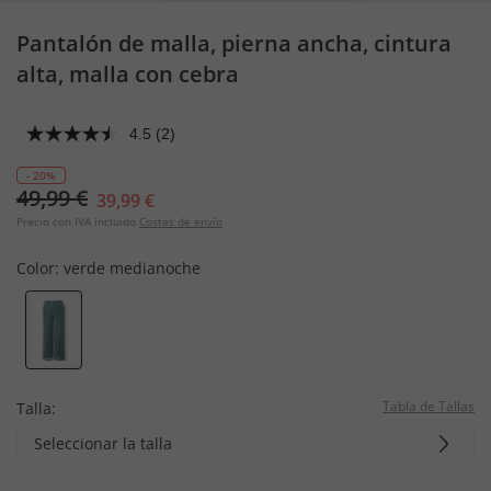
Pantalón de malla, pierna ancha, cintura
alta, malla con cebra
4.5
(2)
- 20%
49,99 €
39,99 €
Precio con IVA incluido
Costes de envío
Color:
verde medianoche
Tabla de Tallas
Talla:
Seleccionar la talla