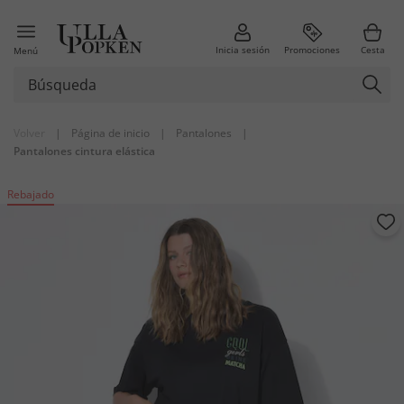
Inicia sesión
Promociones
Cesta
Menú
Volver
|
Página de inicio
|
Pantalones
|
Pantalones cintura elástica
Rebajado