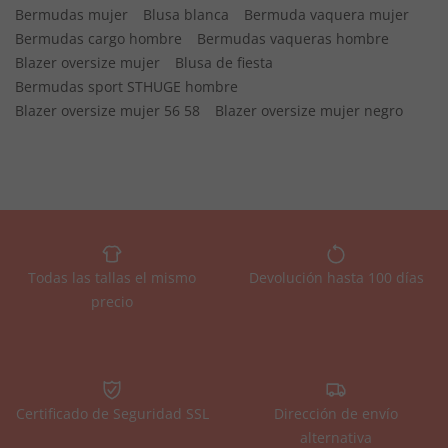
Bermudas mujer
Blusa blanca
Bermuda vaquera mujer
Bermudas cargo hombre
Bermudas vaqueras hombre
Blazer oversize mujer
Blusa de fiesta
Bermudas sport STHUGE hombre
Blazer oversize mujer 56 58
Blazer oversize mujer negro
Todas las tallas el mismo
Devolución hasta 100 días
precio
Certificado de Seguridad SSL
Dirección de envío
alternativa