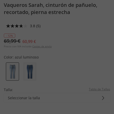
Vaqueros Sarah, cinturón de pañuelo,
recortado, pierna estrecha
3.8
(5)
- 12%
69,99 €
60,99 €
Precio con IVA incluido
Costes de envío
Color:
azul luminoso
Tabla de Tallas
Talla:
Seleccionar la talla