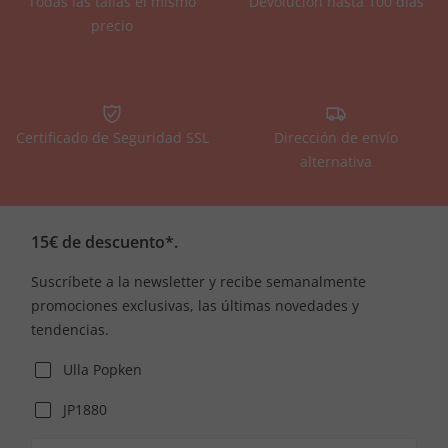
Todas las tallas el mismo
Devolución hasta 100 días
precio
Certificado de Seguridad SSL
Dirección de envío
alternativa
15€ de descuento*.
Suscríbete a la newsletter y recibe semanalmente
promociones exclusivas, las últimas novedades y
tendencias.
Ulla Popken
JP1880