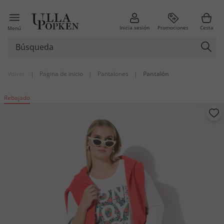
Inicia sesión
Promociones
Cesta
Menú
Volver
|
Página de inicio
|
Pantalones
|
Pantalón
Rebajado