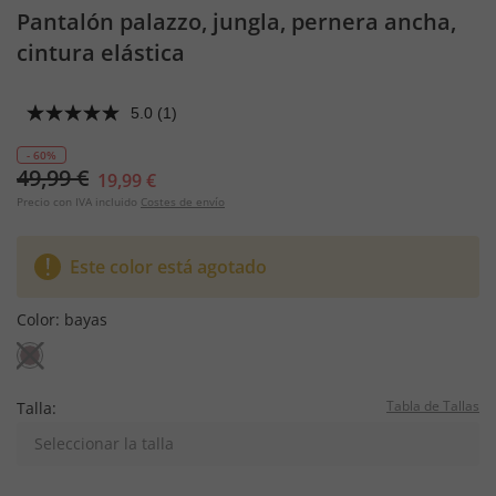
Pantalón palazzo, jungla, pernera ancha,
cintura elástica
5.0
(1)
- 60%
49,99 €
19,99 €
Precio con IVA incluido
Costes de envío
Este color está agotado
Color:
bayas
Tabla de Tallas
Talla:
Seleccionar la talla