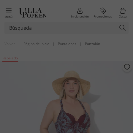
Inicia sesión
Promociones
Cesta
Menú
Volver
|
Página de inicio
|
Pantalones
|
Pantalón
Rebajado