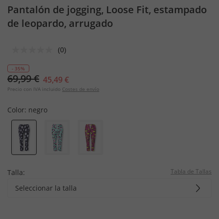
Pantalón de jogging, Loose Fit, estampado
de leopardo, arrugado
(0)
- 35%
69,99 €
45,49 €
Precio con IVA incluido
Costes de envío
Color:
negro
Tabla de Tallas
Talla:
Seleccionar la talla