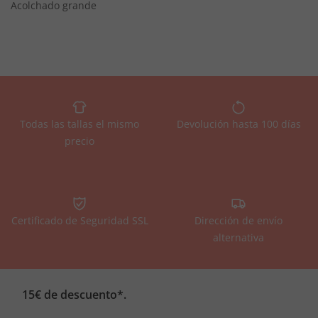
Acolchado grande
Todas las tallas el mismo
Devolución hasta 100 días
precio
Certificado de Seguridad SSL
Dirección de envío
alternativa
15€ de descuento*.