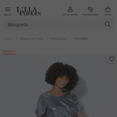
Inicia sesión
Promociones
Cesta
Menú
Volver
|
Página de inicio
|
Pantalones
|
Pantalón
Rebajado