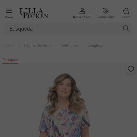
Inicia sesión
Promociones
Cesta
Menú
Volver
|
Página de inicio
|
Pantalones
|
Leggings
Rebajado