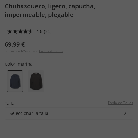
Chubasquero, ligero, capucha,
impermeable, plegable
4.5
(21)
69,99 €
Precio con IVA incluido
Costes de envío
Color:
marina
Tabla de Tallas
Talla:
Seleccionar la talla