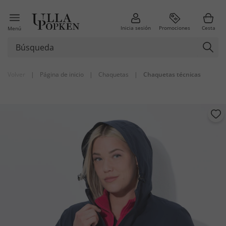
Inicia sesión
Promociones
Cesta
Menú
Volver
|
Página de inicio
|
Chaquetas
|
Chaquetas técnicas