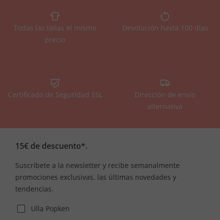
Todas las tallas el mismo
Devolución hasta 100 días
precio
Certificado de Seguridad SSL
Dirección de envío
alternativa
15€ de descuento*.
Suscríbete a la newsletter y recibe semanalmente
promociones exclusivas, las últimas novedades y
tendencias.
Ulla Popken