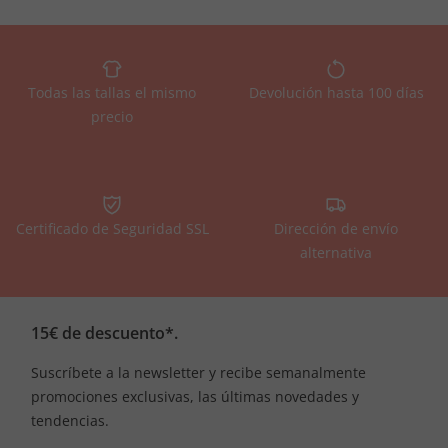
Todas las tallas el mismo
Devolución hasta 100 días
precio
Certificado de Seguridad SSL
Dirección de envío
alternativa
15€ de descuento*.
Suscríbete a la newsletter y recibe semanalmente
promociones exclusivas, las últimas novedades y
tendencias.