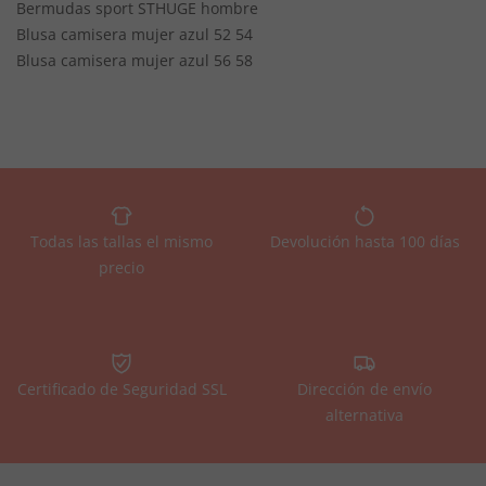
Bermudas sport STHUGE hombre
Blusa camisera mujer azul 52 54
Blusa camisera mujer azul 56 58
Todas las tallas el mismo
Devolución hasta 100 días
precio
Certificado de Seguridad SSL
Dirección de envío
alternativa