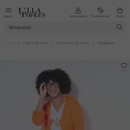
Inicia sesión
Promociones
Cesta
Menú
Volver
|
Página de inicio
|
Chaquetas de punto
|
Cárdigans