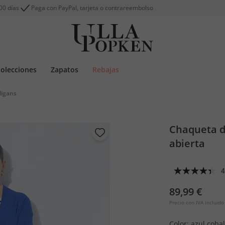
00 días
Paga con PayPal, tarjeta o contrareembolso
olecciones
Zapatos
Rebajas
digans
Chaqueta de
abierta
4
89,99 €
Precio con IVA incluido
Color:
azul cobal