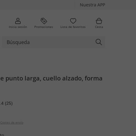
Nuestra APP
Inicia sesión
Promociones
Lista de favoritos
Cesta
 punto larga, cuello alzado, forma
.4
(25)
Costes de envío
to