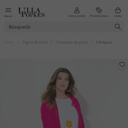
Inicia sesión
Promociones
Cesta
Menú
Volver
|
Página de inicio
|
Chaquetas de punto
|
Cárdigans