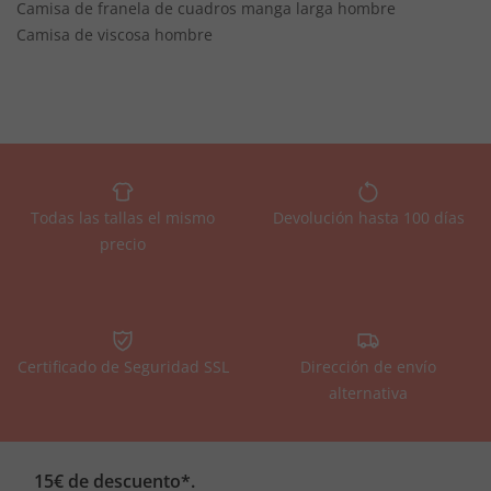
Camisa de franela de cuadros manga larga hombre
Camisa de viscosa hombre
Todas las tallas el mismo
Devolución hasta 100 días
precio
Certificado de Seguridad SSL
Dirección de envío
alternativa
15€ de descuento*.