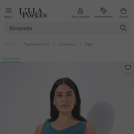
Inicia sesión
Promociones
Cesta
Menú
Volver
|
Página de inicio
|
Camisetas
|
Tops
Sostenible