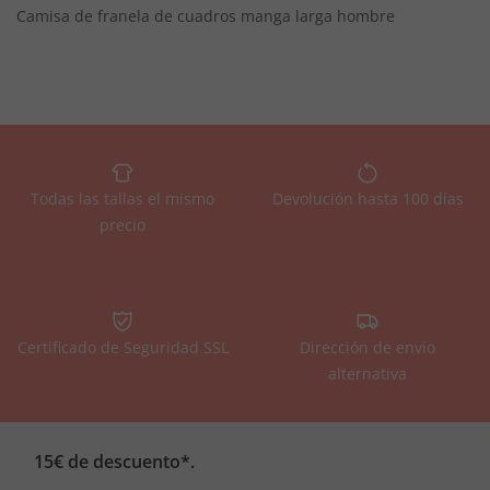
Camisa de franela de cuadros manga larga hombre
Todas las tallas el mismo
Devolución hasta 100 días
precio
Certificado de Seguridad SSL
Dirección de envío
alternativa
15€ de descuento*.