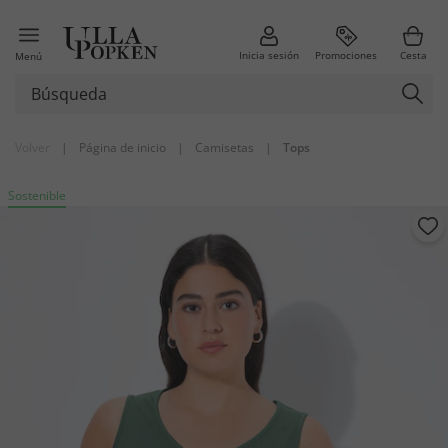
Inicia sesión
Promociones
Cesta
Menú
Volver
|
Página de inicio
|
Camisetas
|
Tops
Sostenible