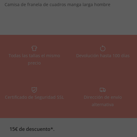
Camisa de franela de cuadros manga larga hombre
Todas las tallas el mismo
Devolución hasta 100 días
precio
Certificado de Seguridad SSL
Dirección de envío
alternativa
15€ de descuento*.