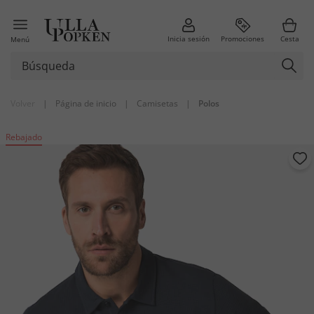
Inicia sesión
Promociones
Cesta
Menú
Volver
|
Página de inicio
|
Camisetas
|
Polos
Rebajado