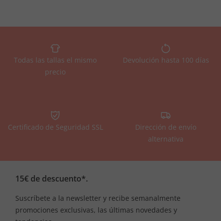
Todas las tallas el mismo
Devolución hasta 100 días
precio
Certificado de Seguridad SSL
Dirección de envío
alternativa
15€ de descuento*.
Suscríbete a la newsletter y recibe semanalmente
promociones exclusivas, las últimas novedades y