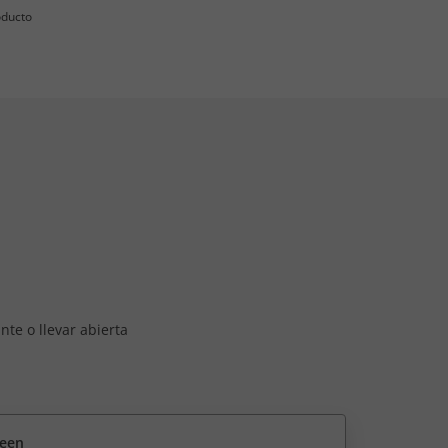
oducto
nte o llevar abierta
reen