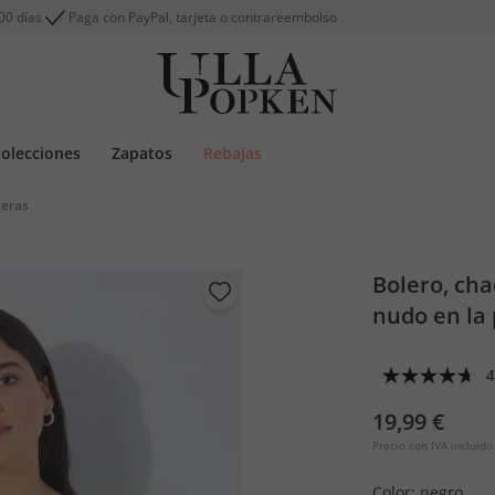
00 días
Paga con PayPal, tarjeta o contrareembolso
olecciones
Zapatos
Rebajas
geras
Bolero, cha
nudo en la 
4
19,99 €
Precio con IVA incluido
Color:
negro