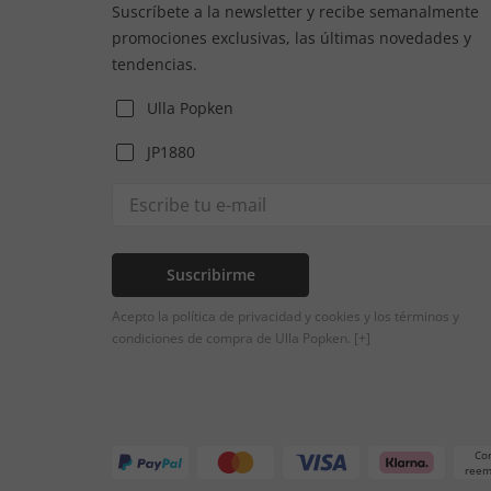
Suscríbete a la newsletter y recibe semanalmente
promociones exclusivas, las últimas novedades y
tendencias.
Ulla Popken
JP1880
Suscribirme
Acepto la política de privacidad y cookies y los términos y
condiciones de compra de Ulla Popken.
[+]
Co
reem