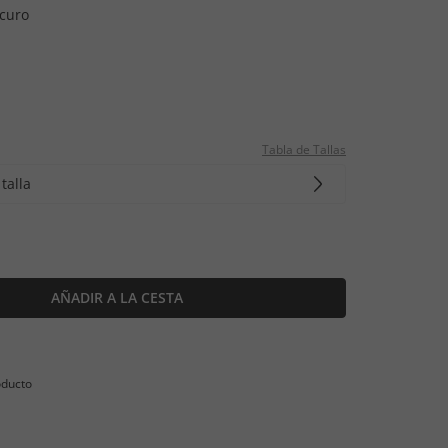
curo
Tabla de Tallas
talla
AÑADIR A LA CESTA
oducto