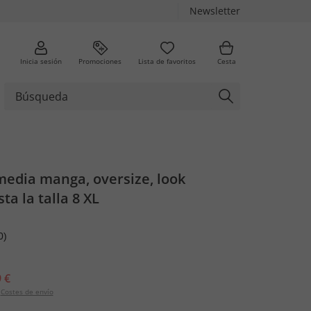
Newsletter
Inicia sesión
Promociones
Lista de favoritos
Cesta
media manga, oversize, look
ta la talla 8 XL
0)
 €
Costes de envío