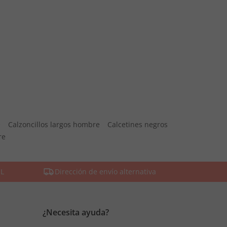
e
Calzoncillos largos hombre
Calcetines negros
re
SL
Dirección de envío alternativa
¿Necesita ayuda?