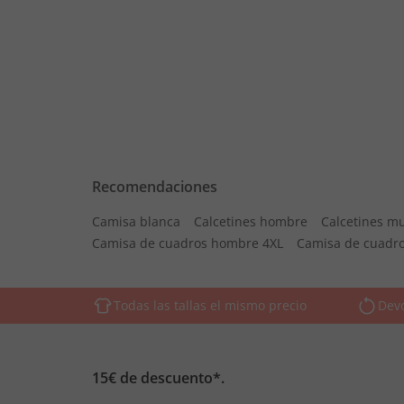
Recomendaciones
Camisa blanca
Calcetines hombre
Calcetines mu
Camisa de cuadros hombre 4XL
Camisa de cuadr
Todas las tallas el mismo precio
Devo
15€ de descuento*.