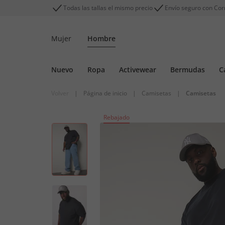
Todas las tallas el mismo precio
Envío seguro con Cor
Mujer
Hombre
Nuevo
Ropa
Activewear
Bermudas
C
Volver
|
Página de inicio
|
Camisetas
|
Camisetas
Rebajado