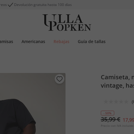
reos
Devolución gratuita hasta 100 días
amisas
Americanas
Rebajas
Guía de tallas
Camiseta, 
vintage, has
(
- 50%
35,99 €
17,99
Precio con IVA incluido