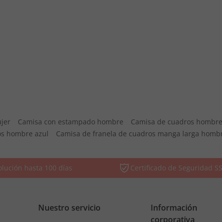
jer
Camisa con estampado hombre
Camisa de cuadros hombr
os hombre azul
Camisa de franela de cuadros manga larga homb
lución hasta 100 días
Certificado de Seguridad S
Nuestro servicio
Información
corporativa