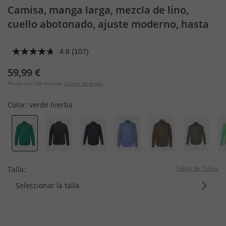
Camisa, manga larga, mezcla de lino,
cuello abotonado, ajuste moderno, hasta
la talla 8 XL
4.8
(107)
59,99 €
Precio con IVA incluido
Costes de envío
Color:
verde hierba
Tabla de Tallas
Talla:
Seleccionar la talla