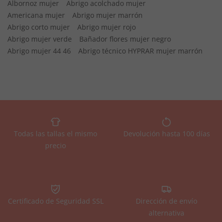
Albornoz mujer
Abrigo acolchado mujer
Americana mujer
Abrigo mujer marrón
Abrigo corto mujer
Abrigo mujer rojo
Abrigo mujer verde
Bañador flores mujer negro
Abrigo mujer 44 46
Abrigo técnico HYPRAR mujer marrón
Todas las tallas el mismo
Devolución hasta 100 días
precio
Certificado de Seguridad SSL
Dirección de envío
alternativa