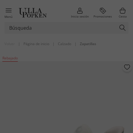
Inicia sesión
Promociones
Cesta
Menú
Volver
|
Página de inicio
|
Calzado
|
Zapatillas
Rebajado