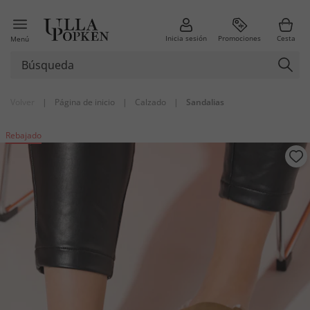
Inicia sesión
Promociones
Cesta
Menú
Volver
|
Página de inicio
|
Calzado
|
Sandalias
Rebajado