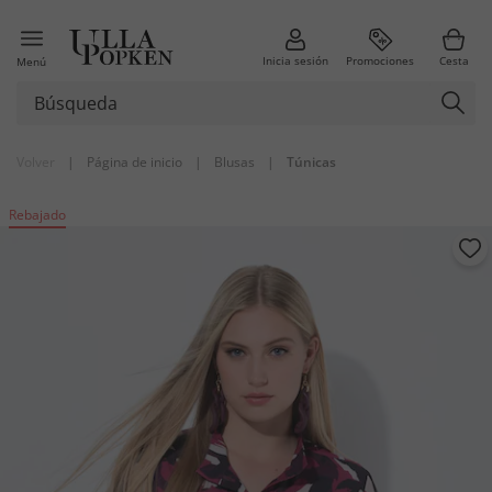
Inicia sesión
Promociones
Cesta
Menú
Volver
|
Página de inicio
|
Blusas
|
Túnicas
Rebajado