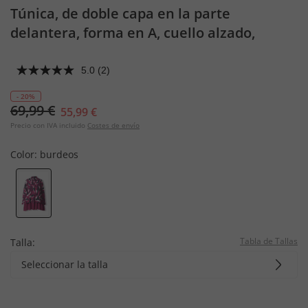
Túnica, de doble capa en la parte
delantera, forma en A, cuello alzado,
manga larga
5.0
(2)
- 20%
69,99 €
55,99 €
Precio con IVA incluido
Costes de envío
Color:
burdeos
Tabla de Tallas
Talla:
Seleccionar la talla