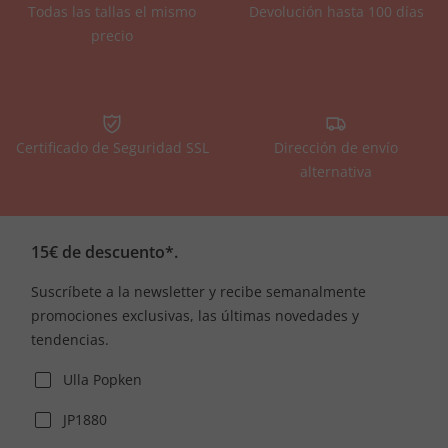
Todas las tallas el mismo
Devolución hasta 100 días
precio
Certificado de Seguridad SSL
Dirección de envío
alternativa
15€ de descuento*.
Suscríbete a la newsletter y recibe semanalmente
promociones exclusivas, las últimas novedades y
tendencias.
Ulla Popken
JP1880