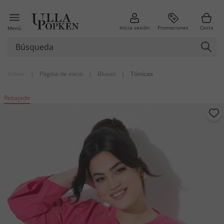
Inicia sesión
Promociones
Cesta
Menú
Volver
|
Página de inicio
|
Blusas
|
Túnicas
Rebajado