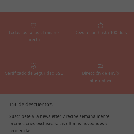
Todas las tallas el mismo
Devolución hasta 100 días
precio
Certificado de Seguridad SSL
Dirección de envío
alternativa
15€ de descuento*.
Suscríbete a la newsletter y recibe semanalmente
promociones exclusivas, las últimas novedades y
tendencias.