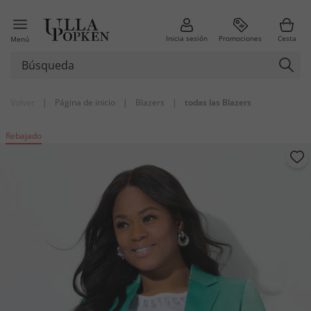
Inicia sesión
Promociones
Cesta
Menú
Volver
|
Página de inicio
|
Blazers
|
todas las Blazers
Rebajado