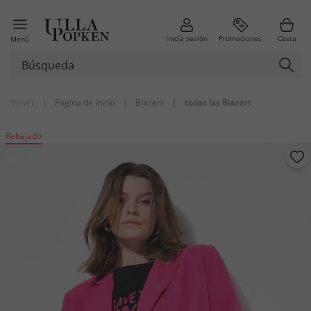
Inicia sesión
Promociones
Cesta
Menú
Volver
|
Página de inicio
|
Blazers
|
todas las Blazers
Rebajado