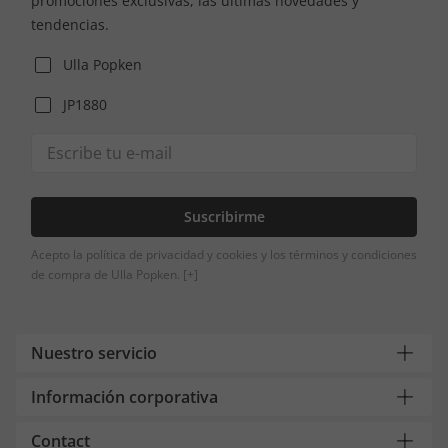
promociones exclusivas, las últimas novedades y
tendencias.
Ulla Popken
JP1880
Suscribirme
Acepto la política de privacidad y cookies y los términos y condiciones
de compra de Ulla Popken.
[+]
Nuestro servicio
Información corporativa
Contact