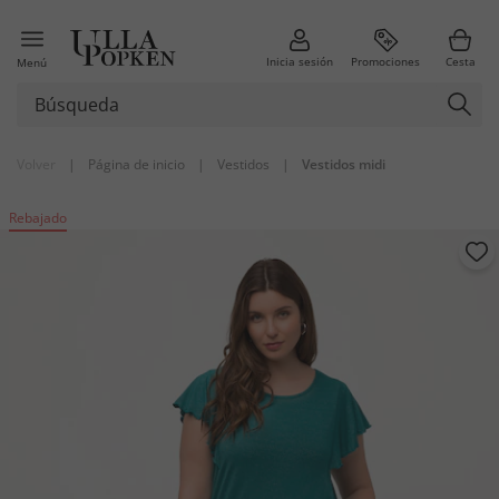
Inicia sesión
Promociones
Cesta
Menú
Volver
|
Página de inicio
|
Vestidos
|
Vestidos midi
Rebajado