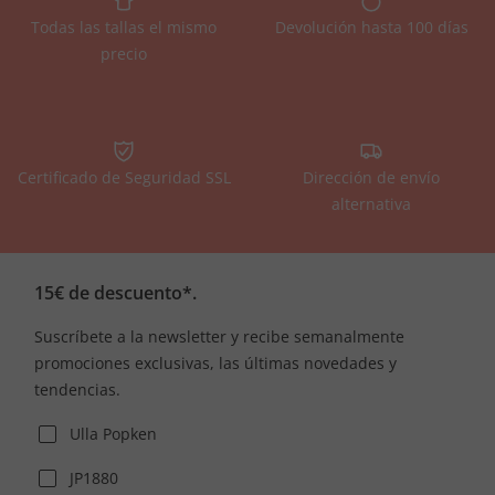
Todas las tallas el mismo
Devolución hasta 100 días
precio
Certificado de Seguridad SSL
Dirección de envío
alternativa
15€ de descuento*.
Suscríbete a la newsletter y recibe semanalmente
promociones exclusivas, las últimas novedades y
tendencias.
Ulla Popken
JP1880