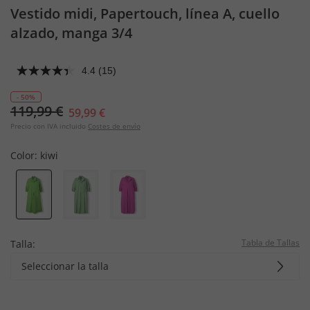
Vestido midi, Papertouch, línea A, cuello
alzado, manga 3/4
4.4
(15)
- 50%
119,99 €
59,99 €
Precio con IVA incluido
Costes de envío
Color:
kiwi
Tabla de Tallas
Talla:
Seleccionar la talla