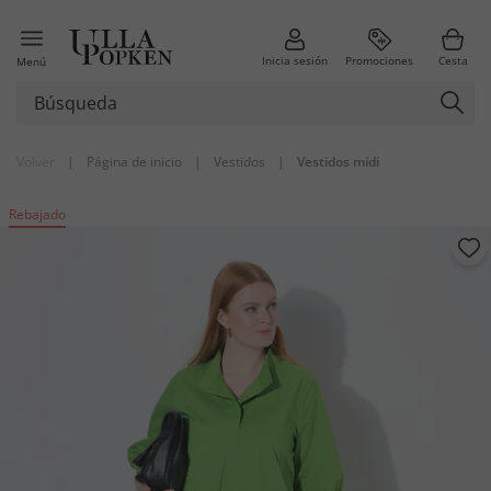
Inicia sesión
Promociones
Cesta
Menú
Volver
|
Página de inicio
|
Vestidos
|
Vestidos midi
Rebajado