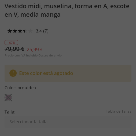
Vestido midi, muselina, forma en A, escote
en V, media manga
3.4
(7)
- 67%
79,99 €
25,99 €
Precio con IVA incluido
Costes de envío
Este color está agotado
Color:
orquídea
Tabla de Tallas
Talla:
Seleccionar la talla