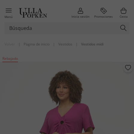
Inicia sesión
Promociones
Cesta
Menú
Volver
|
Página de inicio
|
Vestidos
|
Vestidos midi
Rebajado