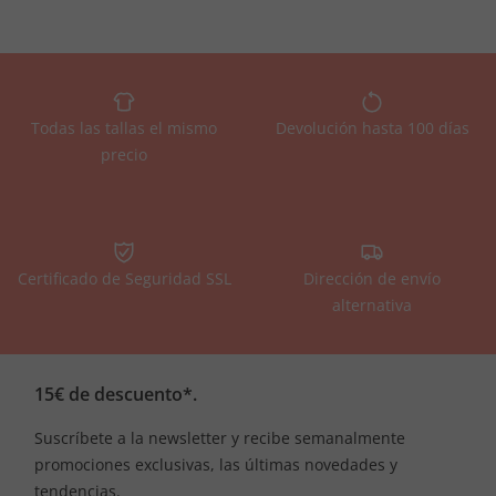
Todas las tallas el mismo
Devolución hasta 100 días
precio
Certificado de Seguridad SSL
Dirección de envío
alternativa
15€ de descuento*.
Suscríbete a la newsletter y recibe semanalmente
promociones exclusivas, las últimas novedades y
tendencias.